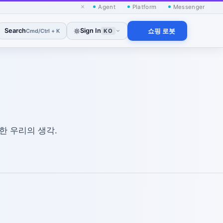
×
Agent
Platform
Messenger
Search
Sign In
쇼핑 로봇
Cmd/Ctrl + K
KO
한 우리의 생각.