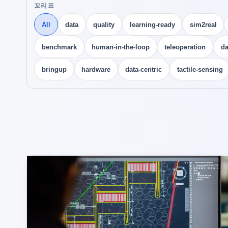
꼬리표
All
data
quality
learning-ready
sim2real
benchmark
human-in-the-loop
teleoperation
da
bringup
hardware
data-centric
tactile-sensing