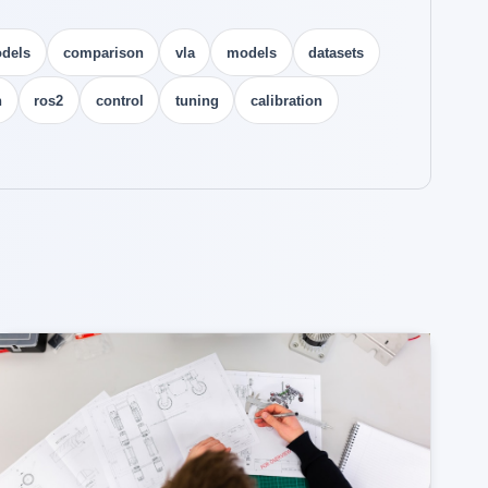
odels
comparison
vla
models
datasets
n
ros2
control
tuning
calibration