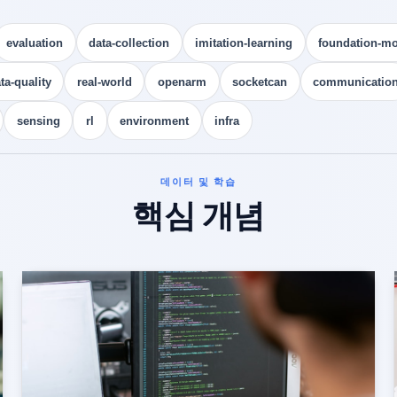
evaluation
data-collection
imitation-learning
foundation-m
ta-quality
real-world
openarm
socketcan
communicatio
sensing
rl
environment
infra
데이터 및 학습
핵심 개념