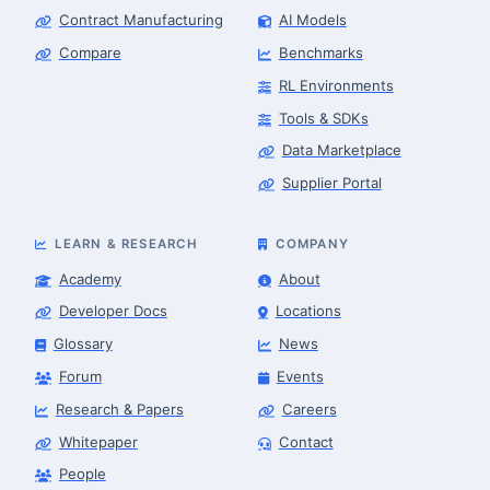
Contract Manufacturing
AI Models
Compare
Benchmarks
RL Environments
Tools & SDKs
Data Marketplace
Supplier Portal
LEARN & RESEARCH
COMPANY
Academy
About
Developer Docs
Locations
Glossary
News
Forum
Events
Research & Papers
Careers
Whitepaper
Contact
People
Robotics Advisor