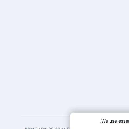
.
We use essen
West Coast: 90 Welsh St, San Francisco, CA 94107 · Eas