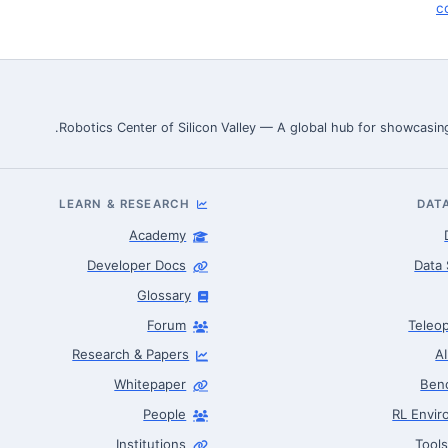
c
Robotics Center of Silicon Valley — A global hub for showcasing
LEARN & RESEARCH
DAT
Academy
Developer Docs
Data 
Glossary
Forum
Teleop
Research & Papers
A
Whitepaper
Ben
People
RL Envi
Institutions
Tool