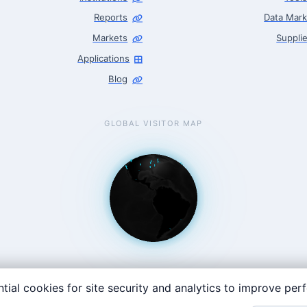
Reports
Data Mark
Markets
Supplie
Applications
Blog
GLOBAL VISITOR MAP
tial cookies for site security and analytics to improve pe
t Coast: 125 Western Ave, Allston, MA 02134 · contact@roboticscente