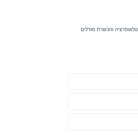
Roboti שולח לישראל. הצוות שלנו עוזר באינטגרציה של ROS2, הגדרת טלאופרציה והכשרת מודלים