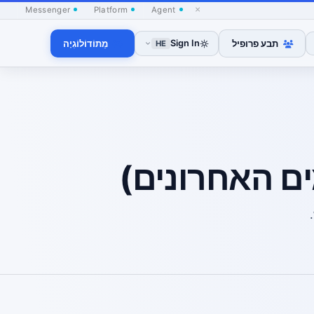
×
Messenger
Platform
Agent
תבע פרופיל
Sign In
מֵתוֹדוֹלוֹגִיָה
HE