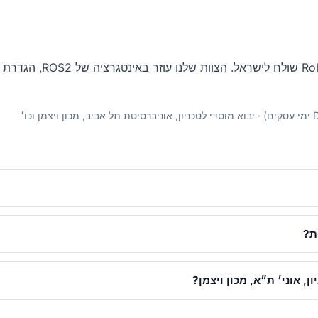
cs Center of Silicon Valley
ת?
, אוני׳ ת״א, מכון ויצמן?