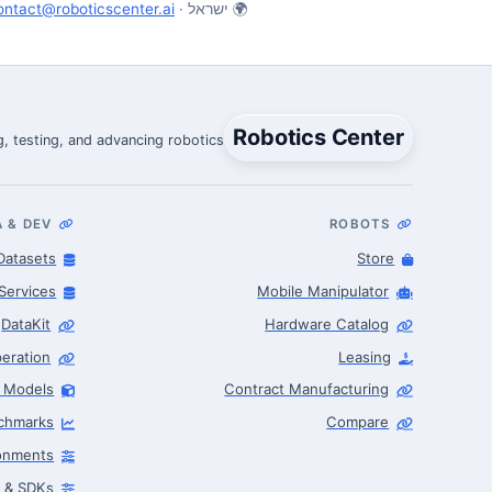
🌍 ישראל ·
ontact@roboticscenter.ai
Robotics Center
, testing, and advancing robotics.
A & DEV
ROBOTS
Datasets
Store
Services
Mobile Manipulator
DataKit
Hardware Catalog
eration
Leasing
I Models
Contract Manufacturing
Robotics Advisor
chmarks
Compare
Robotics Center of Silicon Valley · intake
ronments
s & SDKs