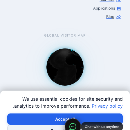
Applications
Blog
GLOBAL VISITOR MAP
We use essential cookies for site security and
.
analytics to improve performance.
Privacy policy
West Coast: 90 Welsh St, San Francisco, CA 94107 · East
×
Build with SVRC hardware and data.
Accept all
Coast: 125 Western Ave, Allston, MA 02134 ·
contact@roboticscenter.ai ·
Refund policy
·
Privacy
Chat with us anytime
Request Data Program
Shop Robots