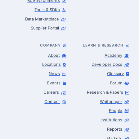
RL Environments
Tools & SDKs
Data Marketplace
Supplier Portal
COMPANY
LEARN & RESEARCH
About
Academy
Locations
Developer Docs
News
Glossary
Events
Forum
Careers
Research & Papers
Contact
Whitepaper
People
Robotics Advisor
Robotics Center of Silicon Valley · intake
Institutions
Reports
Markets