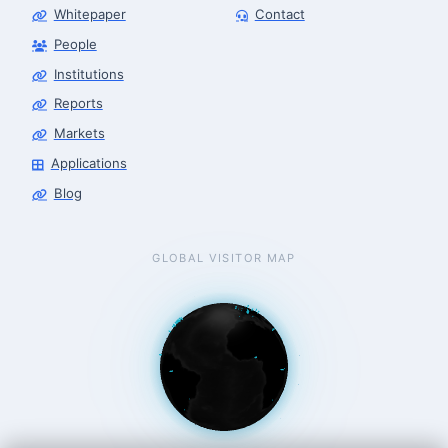
Whitepaper
Contact
People
Robotics Advisor
Robotics Center of Silicon Valley · intake
Institutions
Reports
Markets
Applications
Blog
GLOBAL VISITOR MAP