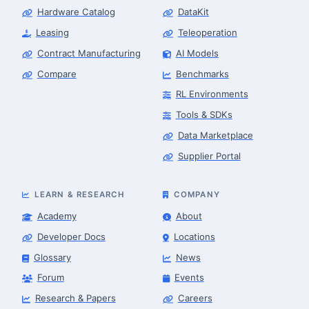
Hardware Catalog
DataKit
Leasing
Teleoperation
Contract Manufacturing
AI Models
Compare
Benchmarks
RL Environments
Tools & SDKs
Data Marketplace
Supplier Portal
LEARN & RESEARCH
COMPANY
Academy
About
Developer Docs
Locations
Glossary
News
Forum
Events
Research & Papers
Careers