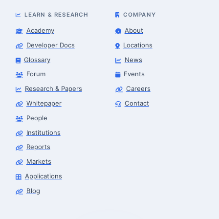
LEARN & RESEARCH
COMPANY
Academy
About
Developer Docs
Locations
Glossary
News
Forum
Events
Research & Papers
Careers
Whitepaper
Contact
People
Robotics Advisor
Robotics Center of Silicon Valley · intake
Institutions
Reports
Markets
Applications
Blog