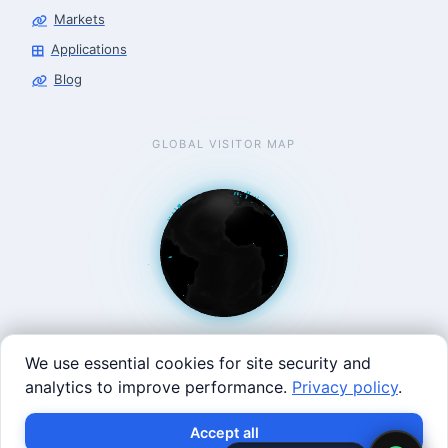
Markets
Applications
Blog
GLOBAL VISITOR MAP
We use essential cookies for site security and
analytics to improve performance.
Privacy policy
.
West Coast: 90 Welsh St, San Francisco, CA 94107 · East
×
Build with SVRC hardware and data.
Accept all
Coast: 125 Western Ave, Allston, MA 02134 ·