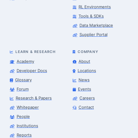
RL Environments
Tools & SDKs
Data Marketplace
Supplier Portal
LEARN & RESEARCH
COMPANY
Academy
About
Developer Docs
Locations
Glossary
News
Forum
Events
Research & Papers
Careers
Whitepaper
Contact
People
Robotics Advisor
Robotics Center of Silicon Valley · intake
Institutions
Reports