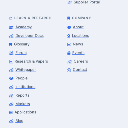
Supplier Portal
LEARN & RESEARCH
COMPANY
Academy
About
Developer Docs
Locations
Glossary
News
Forum
Events
Research & Papers
Careers
Whitepaper
Contact
People
Robotics Advisor
Robotics Center of Silicon Valley · intake
Institutions
Reports
Markets
Applications
Blog