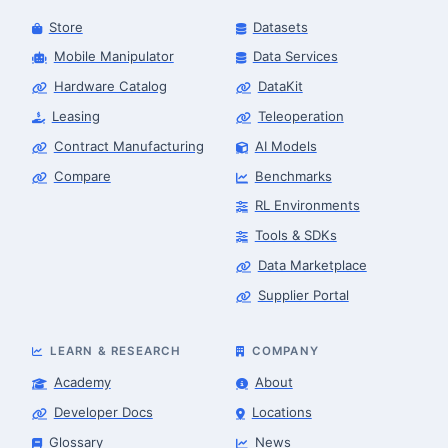
Store
Datasets
Mobile Manipulator
Data Services
Hardware Catalog
DataKit
Leasing
Teleoperation
Contract Manufacturing
AI Models
Compare
Benchmarks
RL Environments
Tools & SDKs
Data Marketplace
Supplier Portal
LEARN & RESEARCH
COMPANY
Academy
About
Developer Docs
Locations
Glossary
News