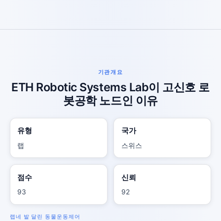
기관개요
ETH Robotic Systems Lab이 고신호 로
봇공학 노드인 이유
유형
국가
랩
스위스
점수
신뢰
93
92
랩
네 발 달린 동물
운동
제어