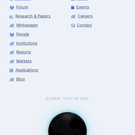
Forum
Events
Research & Papers
Careers
Whitepaper
Contact
People
Robotics Advisor
Robotics Center of Silicon Valley · intake
Institutions
Reports
Markets
Applications
Blog
GLOBAL VISITOR MAP