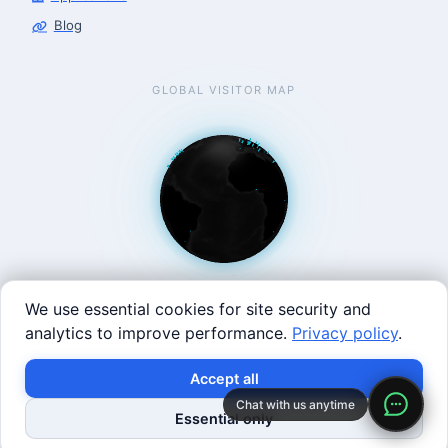
Blog
GLOBAL VISITOR MAP
We use essential cookies for site security and
analytics to improve performance.
Privacy policy
.
West Coast: 90 Welsh St, San Francisco, CA 94107 · East
Accept all
Coast: 125 Western Ave, Allston, MA 02134 ·
contact@roboticscenter.ai ·
Refund policy
·
Privacy
Chat with us anytime
Essential only
policy
·
Image credits
· All rights reserved.