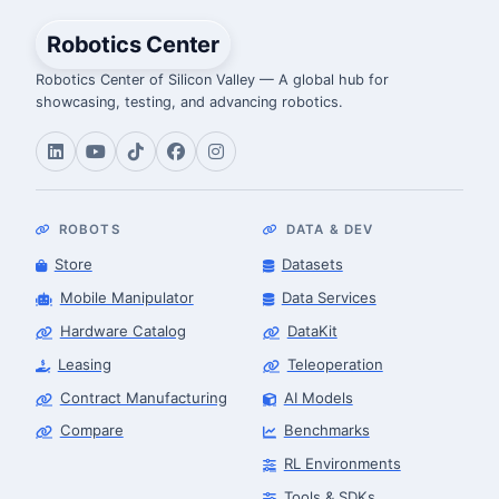
Robotics Center
Robotics Center of Silicon Valley — A global hub for
showcasing, testing, and advancing robotics.
ROBOTS
DATA & DEV
Store
Datasets
Mobile Manipulator
Data Services
Hardware Catalog
DataKit
Leasing
Teleoperation
Contract Manufacturing
AI Models
Compare
Benchmarks
RL Environments
Tools & SDKs