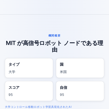
機関概要
MIT が高信号ロボット ノードである理
由
タイプ
国
大学
米国
スコア
自信
95
95
大学
コントロール
移動
ロボット学習
具現化されたAI