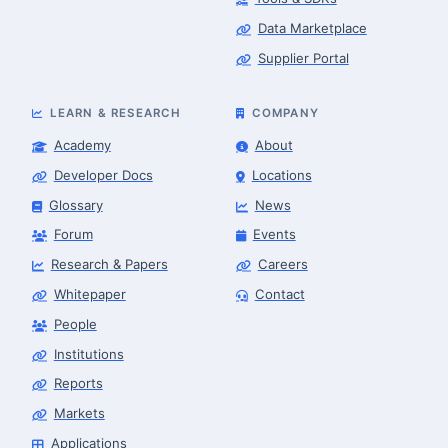
Data Marketplace
Supplier Portal
LEARN & RESEARCH
COMPANY
Academy
About
Developer Docs
Locations
Glossary
News
Forum
Events
Research & Papers
Careers
Whitepaper
Contact
People
Robotics Advisor
Robotics Center of Silicon Valley · intake
Institutions
Reports
Markets
Applications