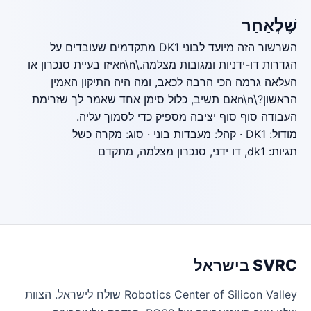
שֶׁלְאַחַר
השרשור הזה מיועד לבוני DK1 מתקדמים שעובדים על
הגדרות דו-ידניות ומגובות מצלמה.\n\nאיזו בעיית סנכרון או
העלאה גרמה הכי הרבה לכאב, ומה היה התיקון האמין
הראשון?\n\nאם תשיב, כלול סימן אחד שאמר לך שזרימת
העבודה סוף סוף יציבה מספיק כדי לסמוך עליה.
מודול: DK1 · קהל: מעבדות בוני · סוג: מקרה כשל
תגיות: dk1, דו ידני, סנכרון מצלמה, מתקדם
SVRC בישראל
Robotics Center of Silicon Valley שולח לישראל. הצוות