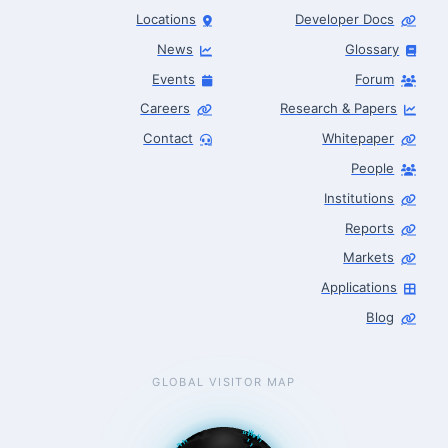
Locations
Developer Docs
News
Glossary
Events
Forum
Careers
Research & Papers
Contact
Whitepaper
People
Robotics Advisor
Robotics Center of Silicon Valley · intake
Institutions
Reports
Markets
Applications
Blog
GLOBAL VISITOR MAP