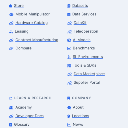
Store
Datasets
Mobile Manipulator
Data Services
Hardware Catalog
DataKit
Leasing
Teleoperation
Contract Manufacturing
AI Models
Compare
Benchmarks
RL Environments
Tools & SDKs
Data Marketplace
Supplier Portal
LEARN & RESEARCH
COMPANY
Academy
About
Developer Docs
Locations
Glossary
News