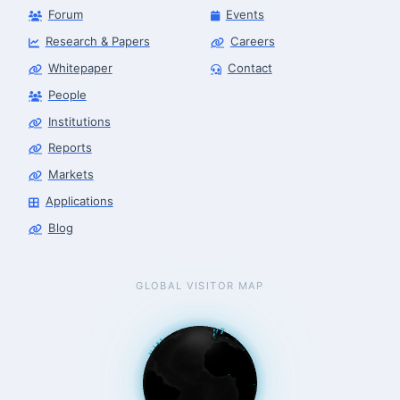
Forum
Events
Research & Papers
Careers
Whitepaper
Contact
People
Robotics Advisor
Robotics Center of Silicon Valley · intake
Institutions
Reports
Markets
Applications
Blog
GLOBAL VISITOR MAP