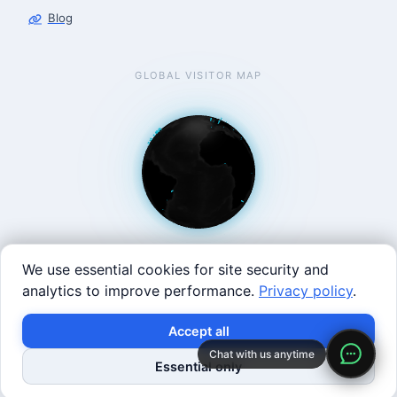
Blog
GLOBAL VISITOR MAP
We use essential cookies for site security and
analytics to improve performance.
Privacy policy
.
West Coast: 90 Welsh St, San Francisco, CA 94107 · East
Accept all
Coast: 125 Western Ave, Allston, MA 02134 ·
contact@roboticscenter.ai ·
Refund policy
·
Privacy
Chat with us anytime
Essential only
policy
·
Image credits
· All rights reserved.