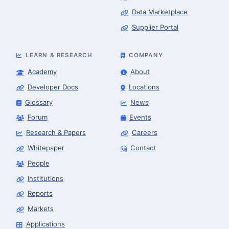
Data Marketplace
Supplier Portal
LEARN & RESEARCH
COMPANY
Academy
About
Developer Docs
Locations
Glossary
News
Forum
Events
Research & Papers
Careers
Whitepaper
Contact
People
Robotics Advisor
Robotics Center of Silicon Valley · intake
Institutions
Reports
Markets
Applications