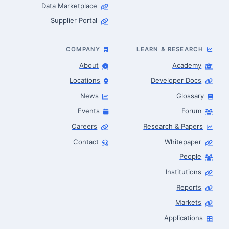
Data Marketplace
Supplier Portal
COMPANY
LEARN & RESEARCH
About
Academy
Locations
Developer Docs
News
Glossary
Events
Forum
Careers
Research & Papers
Contact
Whitepaper
People
Robotics Advisor
Robotics Center of Silicon Valley · intake
Institutions
Reports
Markets
Applications