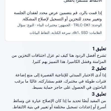
الالتقاط مستقرًا بالفعل.
إذا قمت بالرد، قم بتضمين عرض محدد لفقدان الجلسة
وتغيير محدد للتخزين أو التسجيل لإصلاح المشكلة.
الوحدة: TRLC-DK1 · الجمهور: مختبرات البناء · النوع: سؤال
العلامات: dk1، SSD، سرعة الكتابة، التقاط البيانات
تعليق 1
تشرح أفضل الردود هنا كيف تم عزل اختناقات التخزين من
المزامنة وفشل الكاميرا. هذا التمييز يهم كثيرا.
تعليق 2
إذا أدى الاختبار المبدئي للإنتاجية القصيرة إلى منع إضاعة
فترات طويلة في مختبرك، فقم بمشاركته. غالبًا ما يرغب
الباحثون في الحصول على حاجز حماية بسيط.
تعليق 3
من المفيد أيضًا تحديد ما إذا كان الإصلاح عبارة عن وسائط
أسرع أو إعدادات تسجيل مختلفة أو تغيير في بنية الالتقاط.