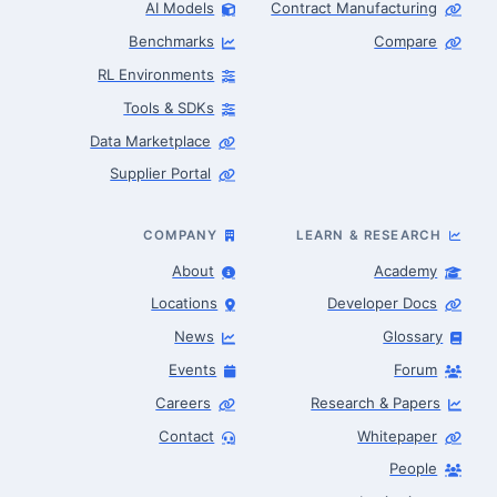
AI Models
Contract Manufacturing
Benchmarks
Compare
RL Environments
Tools & SDKs
Data Marketplace
Supplier Portal
COMPANY
LEARN & RESEARCH
About
Academy
Locations
Developer Docs
News
Glossary
Events
Forum
Careers
Research & Papers
Contact
Whitepaper
People
Robotics Advisor
Robotics Center of Silicon Valley · intake