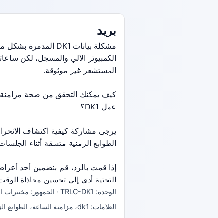
بريد
مشكلة بيانات DK1 ال
الكمبيوتر الآلي والمسجل، لكن ساعات
المستشعر غير موثوقة.
كيف يمكنك التحقق من صحة مزامنة ال
عمل DK1؟
يرجى مشاركة كيفية اكتشاف الانحراف، 
الطوابع الزمنية متسقة أثناء الجلسات 
إذا قمت بالرد، قم بتضمين أحد أعرا
التحتية أدى إلى تحسين محاذاة الوقت
الوحدة: TRLC-DK1 · الجمهور: مختبرات البناء · النوع: سؤال
العلامات: dk1، مزامنة الساعة، الطوابع الزمنية، المسجل