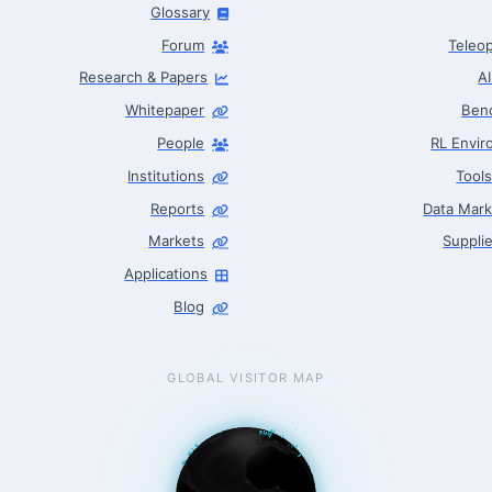
Glossary
Forum
Teleop
Research & Papers
A
Whitepaper
Ben
People
RL Envi
Institutions
Tool
Reports
Data Mark
Markets
Supplie
Applications
Blog
GLOBAL VISITOR MAP