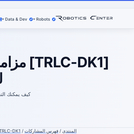
Data & Dev
Robots
[RLC-DK1
ل
المنتدى
/
فهرس المشاركات
/
TRLC-DK1