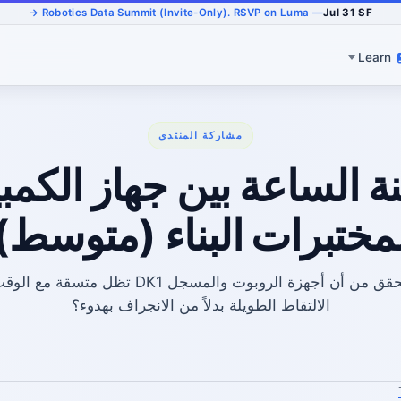
— Robotics Data Summit (Invite-Only). RSVP on Luma →
Jul 31 SF
Learn
مشاركة المنتدى
T] مزامنة الساعة بين جهاز ا
مختبرات البناء (متوسط)
كيف يمكنك التحقق من أن أجهزة الروبوت والمسجل DK1
الالتقاط الطويلة بدلاً من الانجراف بهدوء؟