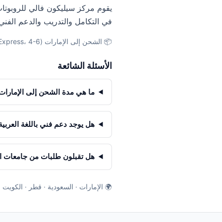
يقوم مركز سيليكون فالي للروبوتات
في التكامل والتدريب والدعم الفني
📦 الشحن إلى الإمارات (DHL Express، 4-6 أيام) · المملكة العربية السعودية (DHL، 5-7 أيام) · مصر (DHL، 6-8 أيام)
الأسئلة الشائعة
ما هي مدة الشحن إلى الإمارات 
هل يوجد دعم فني باللغة العربية
هل تقبلون طلبات من جامعات 
🌍 الإمارات · السعودية · قطر · الكويت 