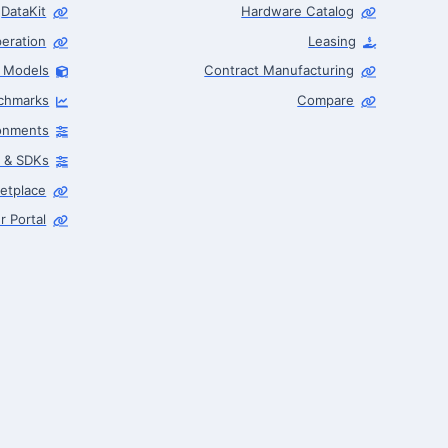
DataKit
Hardware Catalog
eration
Leasing
I Models
Contract Manufacturing
Robotics Advisor
chmarks
Compare
Robotics Center of Silicon Valley · intake
ronments
s & SDKs
etplace
r Portal