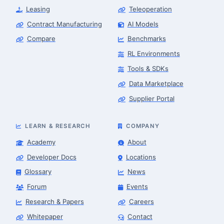
Leasing
Teleoperation
Contract Manufacturing
AI Models
Compare
Benchmarks
RL Environments
Tools & SDKs
Data Marketplace
Supplier Portal
LEARN & RESEARCH
COMPANY
Academy
About
Developer Docs
Locations
Glossary
News
Forum
Events
Research & Papers
Careers
Whitepaper
Contact