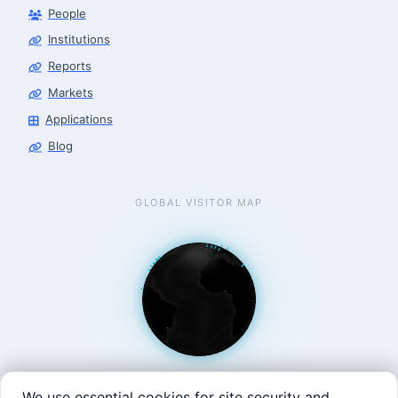
People
Robotics Advisor
Robotics Center of Silicon Valley · intake
Institutions
Reports
Markets
Applications
Blog
GLOBAL VISITOR MAP
We use essential cookies for site security and