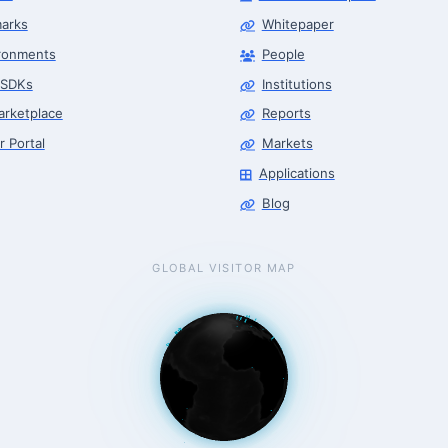
arks
Whitepaper
ronments
People
 SDKs
Institutions
arketplace
Reports
r Portal
Markets
Applications
Blog
GLOBAL VISITOR MAP