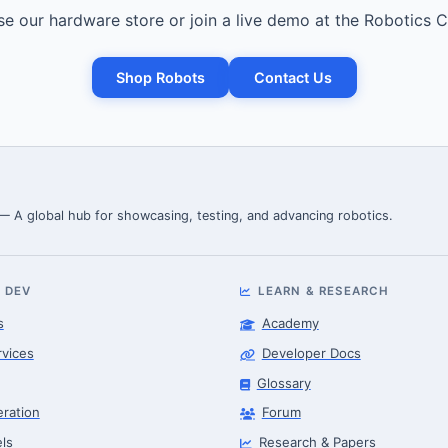
e our hardware store or join a live demo at the Robotics C
Shop Robots
Contact Us
 — A global hub for showcasing, testing, and advancing robotics.
 DEV
LEARN & RESEARCH
s
Academy
rvices
Developer Docs
Glossary
eration
Forum
ls
Research & Papers