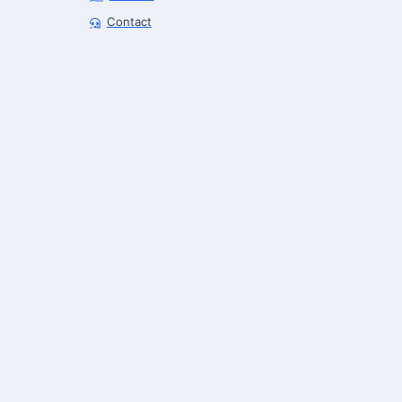
Robotics Advisor
Contact
Robotics Center of Silicon Valley · intake