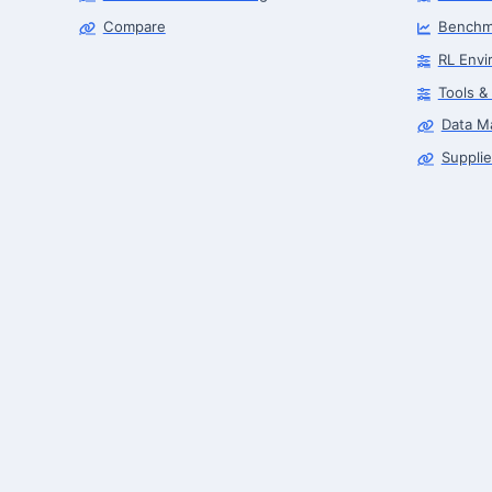
Compare
Benchm
RL Envi
Tools &
Data M
Supplie