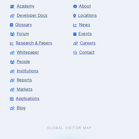
Academy
About
Developer Docs
Locations
Glossary
News
Forum
Events
Research & Papers
Careers
Whitepaper
Contact
People
Robotics Advisor
Robotics Center of Silicon Valley · intake
Institutions
Reports
Markets
Applications
Blog
GLOBAL VISITOR MAP