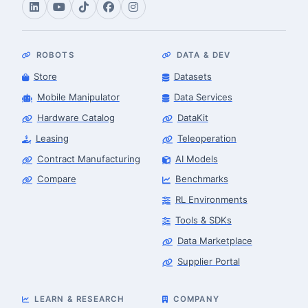
ROBOTS
DATA & DEV
Store
Datasets
Mobile Manipulator
Data Services
Hardware Catalog
DataKit
Leasing
Teleoperation
Contract Manufacturing
AI Models
Compare
Benchmarks
RL Environments
Tools & SDKs
Data Marketplace
Supplier Portal
LEARN & RESEARCH
COMPANY