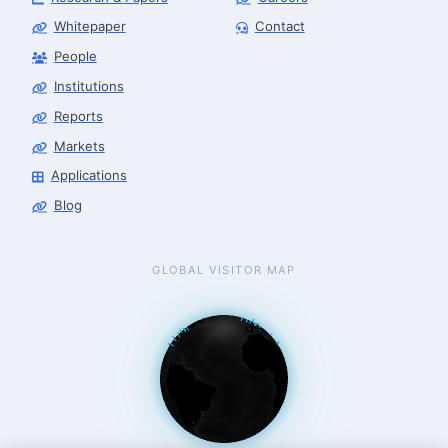
Whitepaper
Contact
People
Robotics Advisor
Robotics Center of Silicon Valley · intake
Institutions
Reports
Markets
Applications
Blog
GLOBAL VISITOR MAP