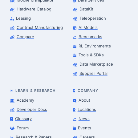
Hardware Catalog
DataKit
Leasing
Teleoperation
Contract Manufacturing
AI Models
Compare
Benchmarks
RL Environments
Tools & SDKs
Data Marketplace
Supplier Portal
LEARN & RESEARCH
COMPANY
Academy
About
Developer Docs
Locations
Glossary
News
Forum
Events
Research & Papers
Careers