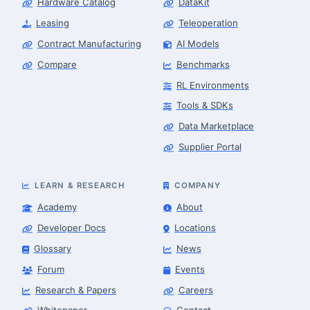
Hardware Catalog
DataKit
Leasing
Teleoperation
Contract Manufacturing
AI Models
Compare
Benchmarks
RL Environments
Tools & SDKs
Data Marketplace
Supplier Portal
LEARN & RESEARCH
COMPANY
Academy
About
Developer Docs
Locations
Glossary
News
Forum
Events
Research & Papers
Careers