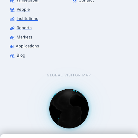
Whitepaper
Contact
People
Robotics Advisor
Robotics Center of Silicon Valley · intake
Institutions
Reports
Markets
Applications
Blog
GLOBAL VISITOR MAP