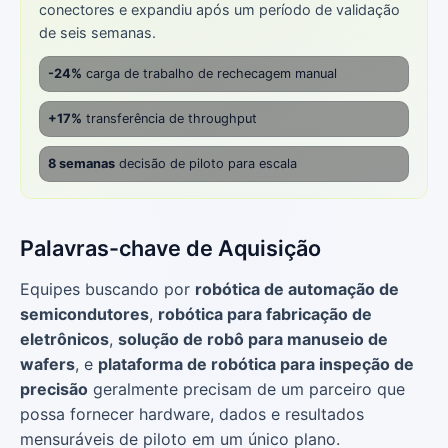
conectores e expandiu após um período de validação
de seis semanas.
-24%
carga de trabalho de rechecagem manual
+17%
transferência de throughput
8 semanas
decisão de piloto para escala
Palavras-chave de Aquisição
Equipes buscando por
robótica de automação de
semicondutores
,
robótica para fabricação de
eletrônicos
,
solução de robô para manuseio de
wafers
, e
plataforma de robótica para inspeção de
precisão
geralmente precisam de um parceiro que
possa fornecer hardware, dados e resultados
mensuráveis de piloto em um único plano.