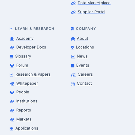
Data Marketplace
Supplier Portal
LEARN & RESEARCH
COMPANY
Academy
About
Developer Docs
Locations
Glossary
News
Forum
Events
Research & Papers
Careers
Whitepaper
Contact
People
Robotics Advisor
Robotics Center of Silicon Valley · intake
Institutions
Reports
Markets
Applications