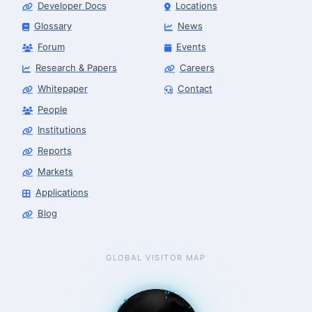
Developer Docs
Locations
Glossary
News
Forum
Events
Research & Papers
Careers
Whitepaper
Contact
People
Robotics Advisor
Robotics Center of Silicon Valley · intake
Institutions
Reports
Markets
Applications
Blog
GLOBAL VISITOR MAP