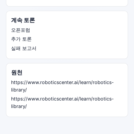
계속 토론
오픈포럼
추가 토론
실패 보고서
원천
https://www.roboticscenter.ai/learn/robotics-
library/
https://www.roboticscenter.ai/learn/robotics-
library/