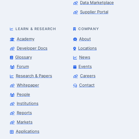
Data Marketplace
Supplier Portal
LEARN & RESEARCH
COMPANY
Academy
About
Developer Docs
Locations
Glossary
News
Forum
Events
Research & Papers
Careers
Whitepaper
Contact
People
Robotics Advisor
Robotics Center of Silicon Valley · intake
Institutions
Reports
Markets
Applications