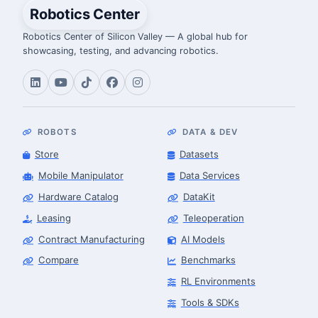
Robotics Center
Robotics Center of Silicon Valley — A global hub for
showcasing, testing, and advancing robotics.
ROBOTS
DATA & DEV
Store
Datasets
Mobile Manipulator
Data Services
Hardware Catalog
DataKit
Leasing
Teleoperation
Contract Manufacturing
AI Models
Compare
Benchmarks
RL Environments
Tools & SDKs