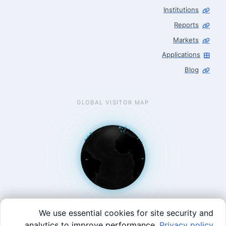
Robotics Center of Silicon Valley · intake
Institutions
Reports
Markets
Applications
Blog
GLOBAL VISITOR MAP
We use essential cookies for site security and
.
analytics to improve performance.
Privacy policy