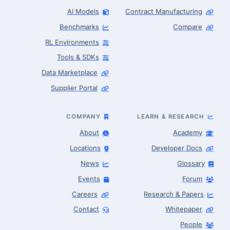
AI Models
Contract Manufacturing
Benchmarks
Compare
RL Environments
Tools & SDKs
Data Marketplace
Supplier Portal
COMPANY
LEARN & RESEARCH
About
Academy
Locations
Developer Docs
News
Glossary
Events
Forum
Careers
Research & Papers
Contact
Whitepaper
People
Robotics Advisor