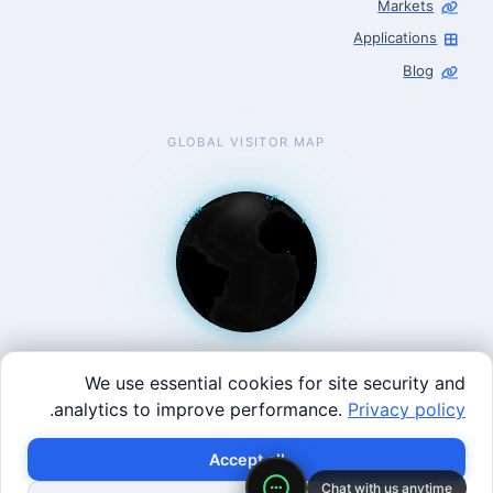
Markets
Applications
Blog
GLOBAL VISITOR MAP
We use essential cookies for site security and
.
analytics to improve performance.
Privacy policy
West Coast: 90 Welsh St, San Francisco, CA 94107 · East
×
Build with SVRC hardware and data.
Accept all
Coast: 125 Western Ave, Allston, MA 02134 ·
contact@roboticscenter.ai ·
Refund policy
·
Privacy
Chat with us anytime