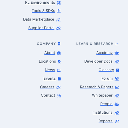
RL Environments
Tools & SDKs
Data Marketplace
Supplier Portal
COMPANY
LEARN & RESEARCH
About
Academy
Locations
Developer Docs
News
Glossary
Events
Forum
Careers
Research & Papers
Contact
Whitepaper
People
Robotics Advisor
Robotics Center of Silicon Valley · intake
Institutions
Reports