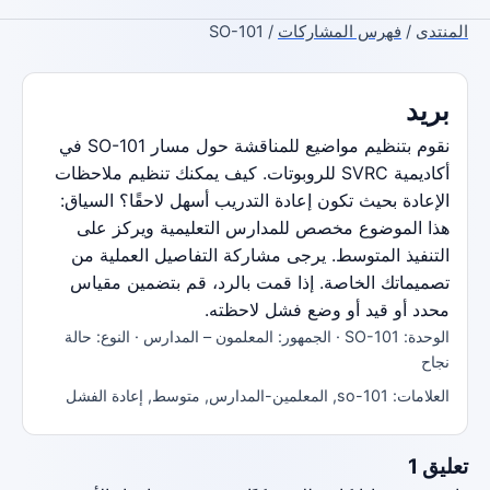
المنتدى
/
فهرس المشاركات
/ SO-101
بريد
نقوم بتنظيم مواضيع للمناقشة حول مسار SO-101 في
أكاديمية SVRC للروبوتات. كيف يمكنك تنظيم ملاحظات
الإعادة بحيث تكون إعادة التدريب أسهل لاحقًا؟ السياق:
هذا الموضوع مخصص للمدارس التعليمية ويركز على
التنفيذ المتوسط. يرجى مشاركة التفاصيل العملية من
تصميماتك الخاصة. إذا قمت بالرد، قم بتضمين مقياس
محدد أو قيد أو وضع فشل لاحظته.
الوحدة: SO-101 · الجمهور: المعلمون – المدارس · النوع: حالة
نجاح
العلامات: so-101, المعلمين-المدارس, متوسط, إعادة الفشل
تعليق 1