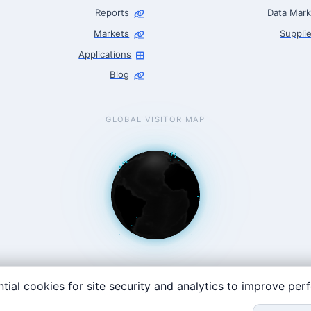
Reports
Data Mark
Markets
Supplie
Applications
Blog
GLOBAL VISITOR MAP
tial cookies for site security and analytics to improve pe
t Coast: 125 Western Ave, Allston, MA 02134 · contact@roboticscente