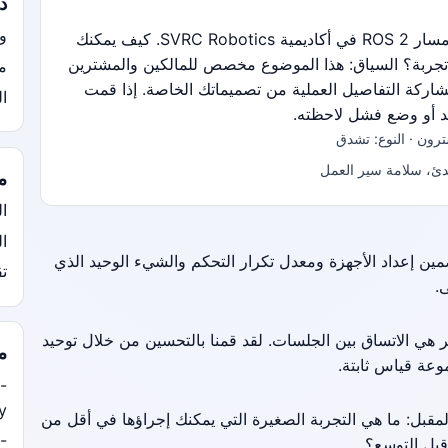
ذ
و
نقوم بتنظيم مواضيع للمناقشة حول مسار ROS 2 في أكاديمية SVRC Robotics. كيف يمكنك
جربة؟ السياق: هذا الموضوع مخصص للمالكين والمشترين
مح
مشاركة التفاصيل العملية من تصميماتك الخاصة. إذا قمت
ال
د أو وضع فشل لاحظته.
م
ال
ا
ضمين إعداد الأجهزة ومعدل تكرار التحكم والشيء الوحيد الذي
ت
.
مشكلة الأكبر هي الاتساق بين الجلسات. لقد قمنا بالتحسين من خلال توحيد
م
عة قياس ثابتة.
-
y/
المقبل: ما هي التجربة الصغيرة التي يمكنك إجراؤها في أقل من
-
بل التوسع؟