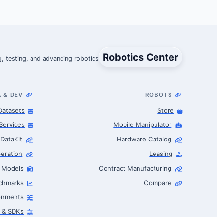
Robotics Center
, testing, and advancing robotics.
A & DEV
ROBOTS
Datasets
Store
Services
Mobile Manipulator
DataKit
Hardware Catalog
eration
Leasing
I Models
Contract Manufacturing
Robotics Advisor
chmarks
Compare
Robotics Center of Silicon Valley · intake
ronments
s & SDKs