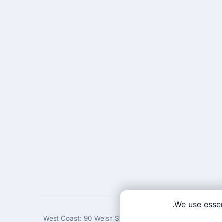
.
We use essen
West Coast: 90 Welsh St, San Francisco, CA 94107 · Eas