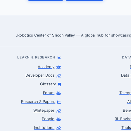
Robotics Center of Silicon Valley — A global hub for showcasing
LEARN & RESEARCH
DAT
Academy
Developer Docs
Data 
Glossary
Forum
Teleop
Research & Papers
A
Whitepaper
Ben
People
RL Envi
Institutions
Tool