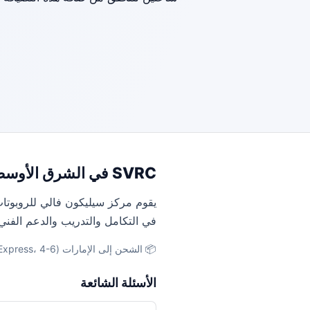
SVRC في الشرق الأوسط
يقوم مركز سيليكون فالي للروبوتات
في التكامل والتدريب والدعم الفني
📦 الشحن إلى الإمارات (DHL Express، 4-6 أيام) · المملكة العربية السعودية (DHL، 5-7 أيام) · مصر (DHL، 6-8 أيام)
الأسئلة الشائعة