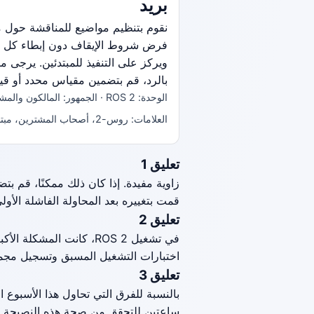
بريد
فرض شروط الإيقاف دون إبطاء كل ت
ويركز على التنفيذ للمبتدئين. يرجى 
بالرد، قم بتضمين مقياس محدد أو قي
الوحدة: ROS 2 · الجمهور: المالكون والمشترون · النوع: تشدق
العلامات: روس-2، أصحاب المشترين، مبتدئ، سلامة سير العمل
تعليق 1
زاوية مفيدة. إذا كان ذلك ممكنًا، قم بت
قمت بتغييره بعد المحاولة الفاشلة الأولى
تعليق 2
في تشغيل ROS 2، كانت ال
اختبارات التشغيل المسبق وتسجيل مجمو
تعليق 3
بالنسبة للفرق التي تحاول هذا الأسبوع 
ساعتين للتحقق من صحة هذه النصيحة ق