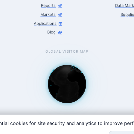
Reports
Data Mark
Markets
Supplie
Applications
Blog
GLOBAL VISITOR MAP
tial cookies for site security and analytics to improve pe
t Coast: 125 Western Ave, Allston, MA 02134 · contact@roboticscente