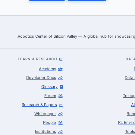
Robotics Center of Silicon Valley — A global hub for showcasing
LEARN & RESEARCH
DAT
Academy
Developer Docs
Data 
Glossary
Forum
Teleop
Research & Papers
A
Whitepaper
Ben
People
RL Envi
Institutions
Tool