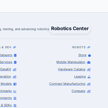
Robotics Center
, testing, and advancing robotics.
A & DEV
ROBOTS
Datasets
Store
Services
Mobile Manipulator
DataKit
Hardware Catalog
eration
Leasing
I Models
Contract Manufacturing
Robotics Advisor
chmarks
Compare
Robotics Center of Silicon Valley · intake
ronments
s & SDKs