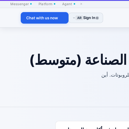
×
Messenger
Platform
Agent
Chat with us now
Sign In
AR
ت الصناعة (متوسط)
ظيم مواضيع نقاشية حول مسار العمليات والصيانة في أكاديمية SVRC للروبوتات. أين