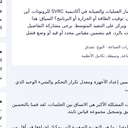
ذ
و
نقوم بتنظيم مواضيع نقاشية حول مسار العمليات والصيانة في أكاديمية SVRC للروبوتات. أين
 توقيت الطاقة أو الحرارة أو البرنامج؟ السياق: هذا
مح
ركز على التنفيذ المتوسط. يرجى مشاركة التفاصيل
ال
مت بالرد، قم بتضمين مقياس محدد أو قيد أو وضع فشل
رات الصناعة · النوع: تشدق
م
ناعة, وسيطة, تكامل الأنظمة
ال
ا
ت
ضمين إعداد الأجهزة ومعدل تكرار التحكم والشيء الوحيد الذي
.
م
ت المشكلة الأكبر هي الاتساق بين الجلسات. لقد قمنا بالتحسين
-
بق وتسجيل مجموعة قياس ثابتة.
y/
-
المقبل: ما هي التجربة الصغيرة التي يمكنك إجراؤها في أقل من