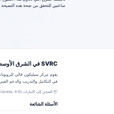
ساعتين للتحقق من صحة هذه النصيحة ق
SVRC في الشرق الأوسط
يقوم مركز سيليكون فالي للروبوتات
في التكامل والتدريب والدعم الفني
📦 الشحن إلى الإمارات (DHL Express، 4-6 أيام) · المملكة العربية السعودية (DHL، 5-7 أيام) · مصر (DHL، 6-8 أيام)
الأسئلة الشائعة