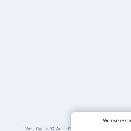
.
We use essen
West Coast: 90 Welsh St, San Francisco, CA 94107 · Eas