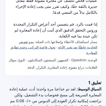
عمليات فحص تكشف عن معايرة مقبولة فقط مقابل
جديرة بالثقة حقًا، وكيف تقرر متى يجب إعادة الإجراء
بالكامل بدلاً من المضي قدمًا.
إذا قمت بالرد، قم بتضمين أحد أعراض التكرار المحددة
وروتين التحقق الدقيق الذي أثبت أن إعادة المعايرة لم
تكن جيدة بما فيه الكفاية.
مسار استكشاف الأخطاء وإصلاحها ذات الصلة:
يبدو تعويض
الجاذبية خاطئًا بعد تغيير الأداة
·
تحول قاعدة التركيب وعدم تطابق
المعايرة
الوحدة: OpenArm · الجمهور: المنشئون المتكاملون · النوع: سؤال
العلامات: ذراع مفتوح، إعادة المعايرة، التكرار، الدقة
تعليق 1
السياق الوسيط:
لقد تم خداعنا مرة واحدة: أدت عملية إعادة
المعايرة السريعة إلى مسح فحوصات بدء التشغيل، ولكن
تراجعت إمكانية تكرار العودة إلى الدبوس من +/- 0.08 مم