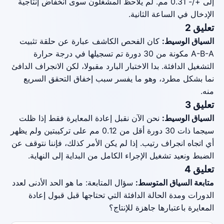
إلى +/- 0.31 مم. لم يلاحظ المشغلون سوى انخفاض إنتاجية
الإدخال في الساعة الثانية.
تعليق 2
السياق الوسيط:
كان الفحص الكاشف عبارة عن حلقة تثبيت
A-B-A مكونة من 30 دورة تم تسجيلها في درجة حرارة
التشغيل الدافئة. بدا الاختبار البارد مقبولا، لكن الانجراف الدافئ
نما بشكل مطرد، وهو ما يفسر سبب إخفاق التحقق السريع
منه.
تعليق 3
السياق الوسيط:
نحن الآن نقبل إعادة المعايرة فقط إذا ظلت
سيجما ذات 30 دورة أقل من 0.12 مم على تركيبتين ولم يظهر
أي اتجاه انجراف رتيب. إذا لم يكن الأمر كذلك، فإننا نتوقف عن
الضبط ونعيد تشغيل الإجراء الكامل من البداية إلى النهاية.
تعليق 4
متابعة السياق المتوسط:
سؤال المتابعة: ما هو الحد الأدنى لعدد
الدورات ومدة الحالة الدافئة التي تحتاجها قبل قبول إعادة
المعايرة باعتبارها جاهزة للإنتاج؟