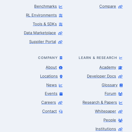
Benchmarks
Compare
RL Environments
Tools & SDKs
Data Marketplace
Supplier Portal
COMPANY
LEARN & RESEARCH
About
Academy
Locations
Developer Docs
News
Glossary
Events
Forum
Careers
Research & Papers
Contact
Whitepaper
People
Robotics Advisor
Robotics Center of Silicon Valley · intake
Institutions