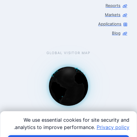
Reports
Markets
Applications
Blog
GLOBAL VISITOR MAP
We use essential cookies for site security and
.
analytics to improve performance.
Privacy policy
West Coast: 90 Welsh St, San Francisco, CA 94107 · East
×