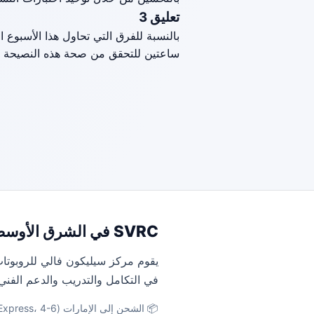
تعليق 3
بالنسبة للفرق التي تحاول هذا الأسبوع 
ساعتين للتحقق من صحة هذه النصيحة ق
SVRC في الشرق الأوسط
يقوم مركز سيليكون فالي للروبوتات
في التكامل والتدريب والدعم الفني
📦 الشحن إلى الإمارات (DHL Express، 4-6 أيام) · المملكة العربية السعودية (DHL، 5-7 أيام) · مصر (DHL، 6-8 أيام)