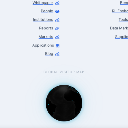
Whitepaper
Ben
People
RL Envi
Institutions
Tool
Reports
Data Mark
Markets
Supplie
Applications
Blog
GLOBAL VISITOR MAP