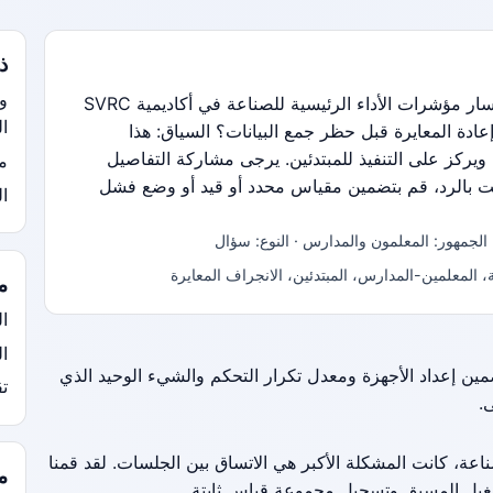
ذ
و
نقوم بتنظيم مواضيع مناقشة حول مسار مؤشرات الأداء الرئيسية للصناعة في أكاديمية SVRC
ا
ادة المعايرة قبل حظر جمع البيانات؟ السياق: هذا
ركز على التنفيذ للمبتدئين. يرجى مشاركة التفاصيل
مح
مت بالرد، قم بتضمين مقياس محدد أو قيد أو وضع فشل
ال
 الجمهور: المعلمون والمدارس · النوع: سؤال
، المعلمين-المدارس، المبتدئين، الانجراف المعايرة
م
ال
ا
ضمين إعداد الأجهزة ومعدل تكرار التحكم والشيء الوحيد الذي
ت
.
عة، كانت المشكلة الأكبر هي الاتساق بين الجلسات. لقد قمنا
م
شغيل المسبق وتسجيل مجموعة قياس ثابتة.