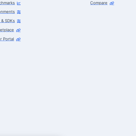
chmarks
Compare
Robotics Center of Silicon Valley · intake
ronments
s & SDKs
etplace
r Portal