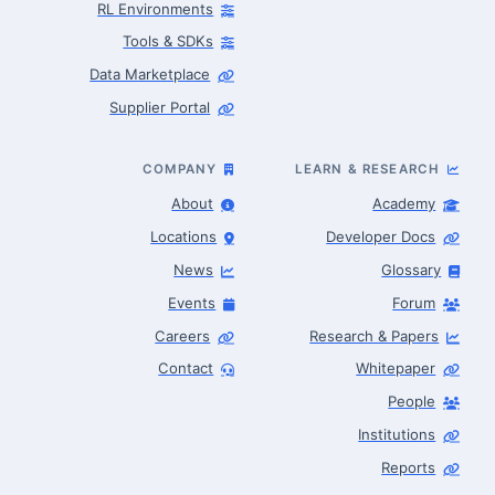
RL Environments
Tools & SDKs
Data Marketplace
Supplier Portal
COMPANY
LEARN & RESEARCH
About
Academy
Locations
Developer Docs
News
Glossary
Events
Forum
Careers
Research & Papers
Contact
Whitepaper
People
Robotics Advisor
Robotics Center of Silicon Valley · intake
Institutions
Reports