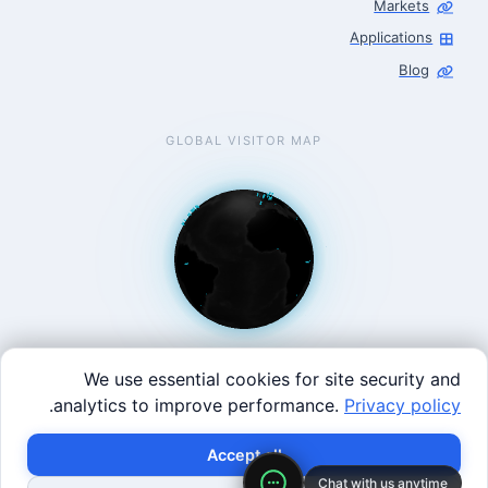
Markets
Applications
Blog
GLOBAL VISITOR MAP
We use essential cookies for site security and
.
analytics to improve performance.
Privacy policy
West Coast: 90 Welsh St, San Francisco, CA 94107 · East
×
Build with SVRC hardware and data.
Accept all
Coast: 125 Western Ave, Allston, MA 02134 ·
contact@roboticscenter.ai ·
Refund policy
·
Privacy
Chat with us anytime