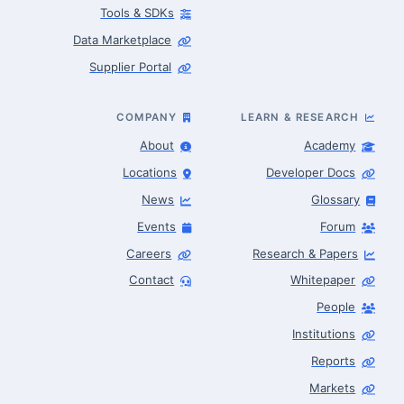
Tools & SDKs
Data Marketplace
Supplier Portal
COMPANY
LEARN & RESEARCH
About
Academy
Locations
Developer Docs
News
Glossary
Events
Forum
Careers
Research & Papers
Contact
Whitepaper
People
Robotics Advisor
Robotics Center of Silicon Valley · intake
Institutions
Reports
Markets