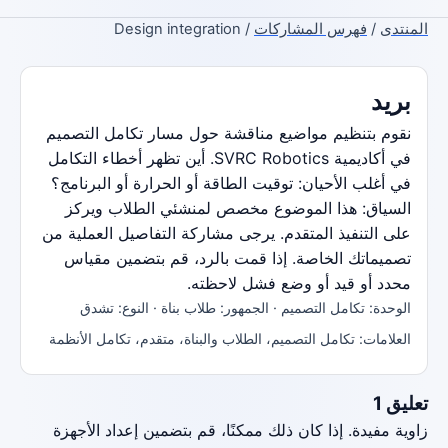
المنتدى
/
فهرس المشاركات
/ Design integration
بريد
نقوم بتنظيم مواضيع مناقشة حول مسار تكامل التصميم
في أكاديمية SVRC Robotics. أين تظهر أخطاء التكامل
في أغلب الأحيان: توقيت الطاقة أو الحرارة أو البرنامج؟
السياق: هذا الموضوع مخصص لمنشئي الطلاب ويركز
على التنفيذ المتقدم. يرجى مشاركة التفاصيل العملية من
تصميماتك الخاصة. إذا قمت بالرد، قم بتضمين مقياس
محدد أو قيد أو وضع فشل لاحظته.
الوحدة: تكامل التصميم · الجمهور: طلاب بناة · النوع: تشدق
العلامات: تكامل التصميم، الطلاب والبناة، متقدم، تكامل الأنظمة
تعليق 1
زاوية مفيدة. إذا كان ذلك ممكنًا، قم بتضمين إعداد الأجهزة