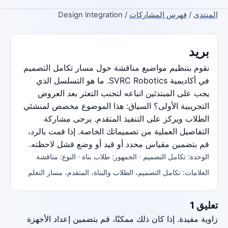
المنتدى
/
فهرس المشاركات
/ Design integration
بريد
نقوم بتنظيم مواضيع مناقشة حول مسار تكامل التصميم
في أكاديمية SVRC Robotics. ما هو التسلسل الذي
يجب على المبتدئين اتباعه لتجنب التعثر بعد العروض
التجريبية الأولى؟ السياق: هذا الموضوع مخصص لمنشئي
الطلاب ويركز على التنفيذ المتقدم. يرجى مشاركة
التفاصيل العملية من تصميماتك الخاصة. إذا قمت بالرد،
قم بتضمين مقياس محدد أو قيد أو وضع فشل لاحظته.
الوحدة: تكامل التصميم · الجمهور: طلاب بناة · النوع: مناقشة
العلامات: تكامل التصميم، الطلاب والبناة، المتقدم، مسار التعلم
تعليق 1
زاوية مفيدة. إذا كان ذلك ممكنًا، قم بتضمين إعداد الأجهزة