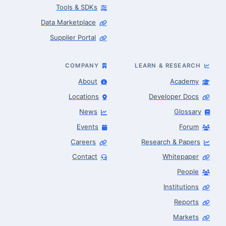
Tools & SDKs
Data Marketplace
Supplier Portal
COMPANY
LEARN & RESEARCH
About
Academy
Locations
Developer Docs
News
Glossary
Events
Forum
Careers
Research & Papers
Contact
Whitepaper
People
Robotics Advisor
Robotics Center of Silicon Valley · intake
Institutions
Reports
Markets