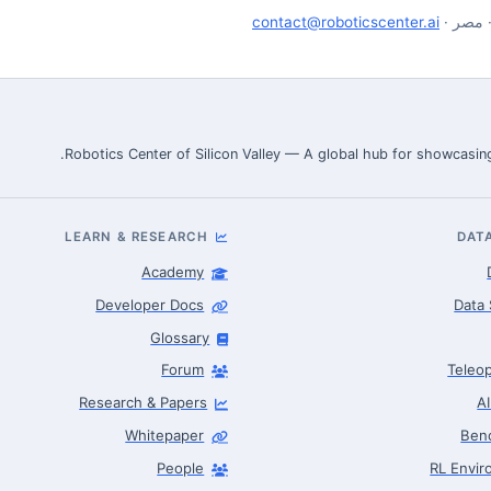
· مصر ·
contact@roboticscenter.ai
Robotics Center of Silicon Valley — A global hub for showcasing
LEARN & RESEARCH
DAT
Academy
Developer Docs
Data 
Glossary
Forum
Teleop
Research & Papers
A
Whitepaper
Ben
People
RL Envi