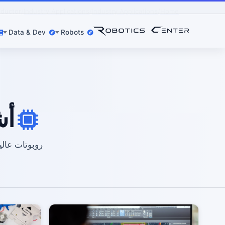
ductor
Industry Applications
Industry Applications
Home
Data & Dev
Robots
أش
روبوتات عالية