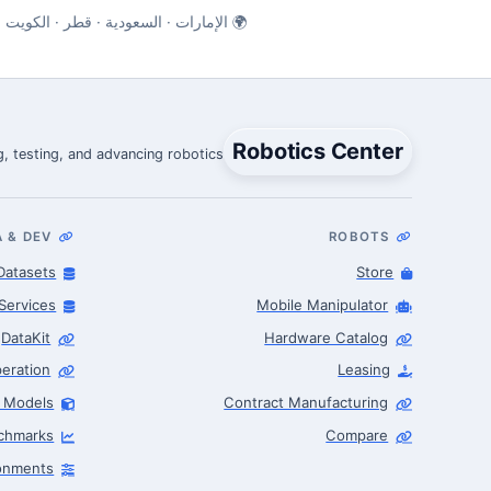
🌍 الإمارات · السعودية · قطر · الكويت 
Robotics Center
, testing, and advancing robotics.
A & DEV
ROBOTS
Datasets
Store
Services
Mobile Manipulator
DataKit
Hardware Catalog
eration
Leasing
I Models
Contract Manufacturing
Robotics Advisor
chmarks
Compare
Robotics Center of Silicon Valley · intake
ronments