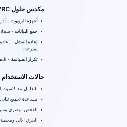
مكدس حلول SVRC
أجهزة الروبوت
- أذرع
جمع البيانات
- سجلات 
إعادة الفشل
- إعادة 
بسرعة.
تكرار السياسة
- التح
حالات الاستخدام ذ
التعامل مع كاسيت ا
مساعدة تجميع ثنائي 
الفحص البصري وسير
الحرق الآلي ومحطة ا