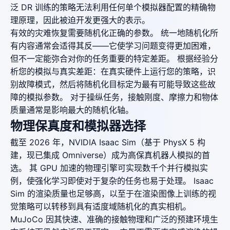
泛 DR 训练的策略无法利用任何单个模拟器配置的精确物
理原理，因此被迫开发更强大的表示。
有效的灾难恢复需要随机化正确的参数。 统一地随机化所
有内容通常会适得其反——它使学习问题变得更加困难，
但不一定能弥合对你的任务重要的特定差距。 根据经验分
析您的模拟与真实差距：在真实硬件上运行您的策略，识
别故障模式，然后将随机化目标定为最有可能导致这些故
障的模拟参数。 对于操纵任务，接触刚度、摩擦力和物体
质量通常是影响最大的随机化轴。
物理保真度和模拟器选择
截至 2026 年，NVIDIA Isaac Sim（基于 PhysX 5 构
建，现已集成 Omniverse）成为高保真机器人模拟的首
选。 其 GPU 加速的物理引擎可实现数千个并行模拟实
例，使强化学习即使对于复杂的任务也易于处理。 Isaac
Sim 的渲染质量也足够高，以至于在渲染图像上训练的视
觉策略可以转移到具有适度域随机化的真实相机。
MuJoCo 因其快速、准确的接触物理和广泛的预建环境生