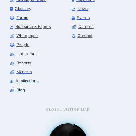
Glossary
News
Forum
Events
Research & Papers
Careers
Whitepaper
Contact
People
Robotics Advisor
Robotics Center of Silicon Valley · intake
Institutions
Reports
Markets
Applications
Blog
GLOBAL VISITOR MAP