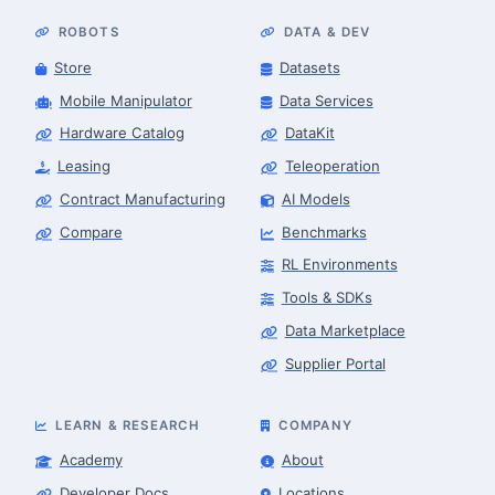
ROBOTS
DATA & DEV
Store
Datasets
Mobile Manipulator
Data Services
Hardware Catalog
DataKit
Leasing
Teleoperation
Contract Manufacturing
AI Models
Compare
Benchmarks
RL Environments
Tools & SDKs
Data Marketplace
Supplier Portal
LEARN & RESEARCH
COMPANY
Academy
About
Developer Docs
Locations