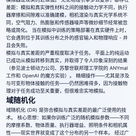
差距：模拟和真实弹性材料之间的接触动力学不同，执行
器摩擦和间隙难以准确建模，相机渲染与真实光学系统不
同，空气阻力、热膨胀和传感器噪声等微妙细节经常被忽
略或简化。 当在模拟中训练的策略部署在真实硬件上时，
它会遇到位于其训练分布之外的感官输入和物理响应 - 并
且会失败。
模拟与真实差距的严重程度取决于任务。 平面上的纯运动
已成功从模拟转移到真实，并取得了令人印象深刻的结果
（参见波士顿动力公司、苏黎世联邦理工学院的 ANYmal
工作和 OpenAI 的魔方实验）。 精细操作——尤其是涉及
与可变形物体接触的任务——仍然困难得多，因为接触物
理对于任务成功至关重要，但很难忠实地模拟。
域随机化
域随机化 (DR) 是弥合模拟与真实差距的最广泛使用的技
术。 核心思想：如果你训练广泛的随机模拟参数——不同
的摩擦系数、物体质量、执行器增益、照明条件和相机属
性——现实世界就变成了这个分布的另一个样本。 经过广