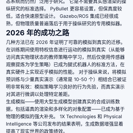
态系统而仍然广泛用于研究。 它是不需要真实感渲染的操
纵研究的标准选择。 PyBullet 更容易设置，但保真度较
低，适合快速原型设计。 Gazebo/ROS 集成已经很成
熟，但物理质量普遍落后于用于操纵研究的专用模拟器。
2026 年的成功之路
几种方法已在 2026 年证明了可靠的模拟到真实的迁移。
在训练期间使用特权信息进行运动的模拟到真实（从能够
访问真实物理状态的教师策略中学习，然后仅使用传感器
观察提炼为学生策略）已成为腿式机器人的标准方法，在
真实硬件上实现近乎模拟的性能。 对于操纵来说，将模拟
预训练与少量真实演示（通常是 10-50 个）相结合已被证
明非常有效：模拟策略学习良好的行为先验，而真实演示
对其进行微调以处理特定差距。
生成模拟——使用大型生成模型创建真实的合成训练数
据，包括逼真的渲染和多样化的对象配置——已成为基于
物理的模拟的强大补充。 1X Technologies 和 Physical
Intelligence 等公司发布的结果表明，生成数据增强显着
提高了现实世界的政策绩效。