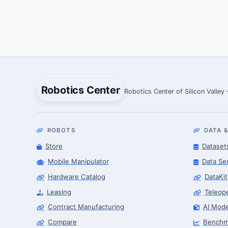
Robotics Center
Robotics Center of Silicon Valley
ROBOTS
DATA &
Store
Dataset
Mobile Manipulator
Data Se
Hardware Catalog
DataKit
Leasing
Teleop
Contract Manufacturing
AI Mode
Compare
Benchm