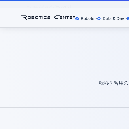
Home
Datasets
Robonet
Robots
Data & Dev
転移学習用の