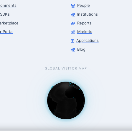
ronments
People
 SDKs
Institutions
arketplace
Reports
r Portal
Markets
Applications
Blog
GLOBAL VISITOR MAP