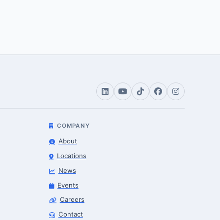
COMPANY
About
Locations
News
Events
Careers
Robotics Advisor
Contact
Robotics Center of Silicon Valley · intake