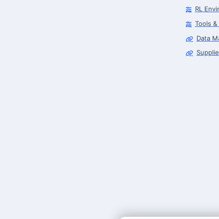
RL Envi
Tools &
Data M
Supplie