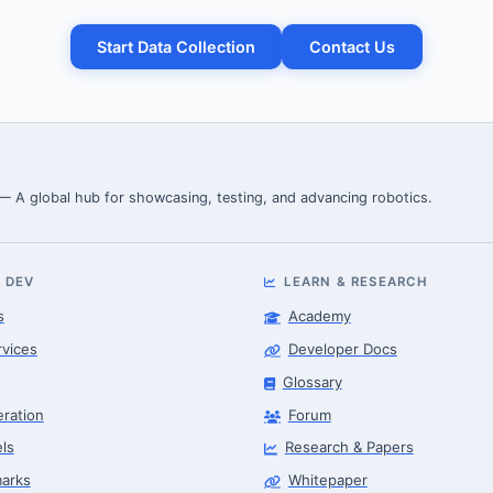
Start Data Collection
Contact Us
 — A global hub for showcasing, testing, and advancing robotics.
 DEV
LEARN & RESEARCH
s
Academy
rvices
Developer Docs
Glossary
eration
Forum
ls
Research & Papers
arks
Whitepaper