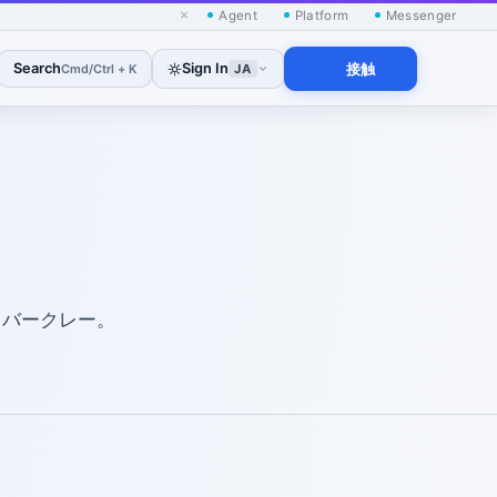
×
Agent
Platform
Messenger
Search
Sign In
接触
Cmd/Ctrl + K
JA
、バークレー。