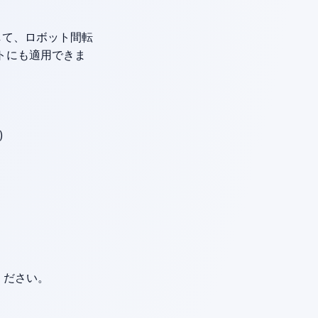
約して、ロボット間転
トにも適用できま
)
ください。