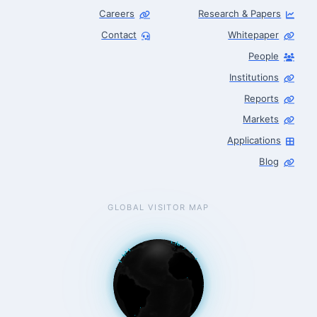
Careers
Research & Papers
Contact
Whitepaper
People
Robotics Advisor
Robotics Center of Silicon Valley · intake
Institutions
Reports
Markets
Applications
Blog
GLOBAL VISITOR MAP