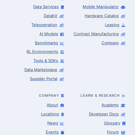
Data Services
Mobile Manipulator
DataKit
Hardware Catalog
Teleoperation
Leasing
AI Models
Contract Manufacturing
Benchmarks
Compare
RL Environments
Tools & SDKs
Data Marketplace
Supplier Portal
COMPANY
LEARN & RESEARCH
About
Academy
Locations
Developer Docs
News
Glossary
Events
Forum