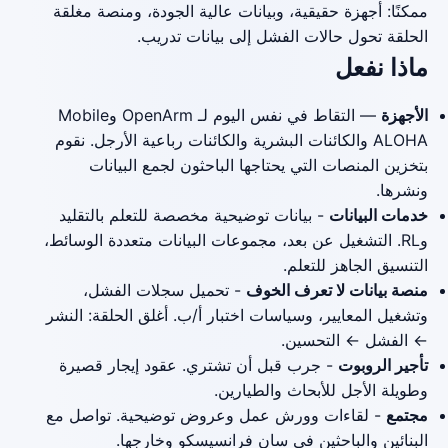
ممكنًا: أجهزة حقيقية، وبيانات عالية الجودة، ومنصة مغلقة
الحلقة تحول حالات الفشل إلى بيانات تدريب.
ماذا نفعل
الأجهزة
— التقاط في نفس اليوم لـ OpenArm وMobile
ALOHA والكائنات البشرية والكائنات رباعية الأرجل. نقوم
بتخزين المنصات التي يحتاجها الباحثون لجمع البيانات
ونشرها.
خدمات البيانات
- بيانات توضيحية مخصصة للتعلم بالتقليد
وRL. التشغيل عن بعد، مجموعات البيانات متعددة الوسائط،
التنسيق الجاهز للتعلم.
منصة بيانات لا تعرف الخوف
- تحميل سجلات الفشل،
وتشغيل المعايير، وسياسات اختبار أ/ب. أغلق الحلقة: النشر
← الفشل ← التحسين.
تأجير الروبوت
- جرب قبل أن تشتري. عقود إيجار قصيرة
وطويلة الأجل للأبحاث والطيارين.
مجتمع
- لقاءات وورش عمل وعروض توضيحية. تواصل مع
البنائين والباحثين في سان فرانسيسكو وخارجها.