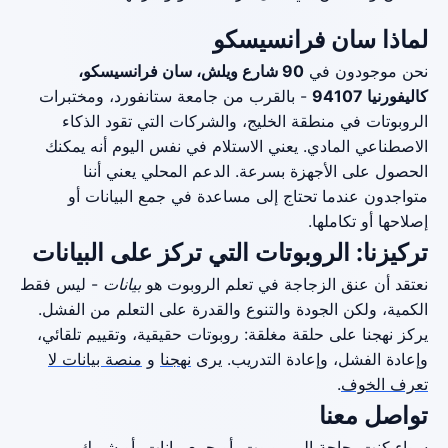
لماذا سان فرانسيسكو
نحن موجودون في
90 شارع ويلش، سان فرانسيسكو،
كاليفورنيا 94107
- بالقرب من جامعة ستانفورد، ومختبرات
الروبوتات في منطقة الخليج، والشركات التي تقود الذكاء
الاصطناعي المادي. يعني الاستلام في نفس اليوم أنه يمكنك
الحصول على الأجهزة بسرعة. الدعم المحلي يعني أننا
متواجدون عندما تحتاج إلى مساعدة في جمع البيانات أو
إصلاحها أو تكاملها.
تركيزنا: الروبوتات التي تركز على البيانات
نعتقد أن عنق الزجاجة في تعلم الروبوت هو
بيانات
- ليس فقط
الكمية، ولكن الجودة والتنوع والقدرة على التعلم من الفشل.
يركز نهجنا على حلقة مغلقة: روبوتات حقيقية، وتقييم تلقائي،
وإعادة الفشل، وإعادة التدريب. يرى
نهجنا
و
منصة بيانات لا
تعرف الخوف
.
تواصل معنا
سواء كنت بحاجة إلى روبوت، أو جمع بيانات، أو شريك