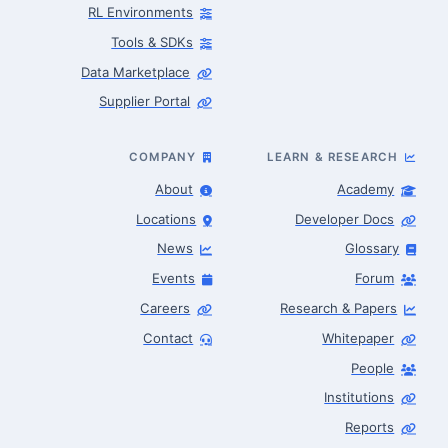
RL Environments
Tools & SDKs
Data Marketplace
Supplier Portal
COMPANY
LEARN & RESEARCH
About
Academy
Locations
Developer Docs
News
Glossary
Events
Forum
Careers
Research & Papers
Contact
Whitepaper
People
Robotics Advisor
Robotics Center of Silicon Valley · intake
Institutions
Reports