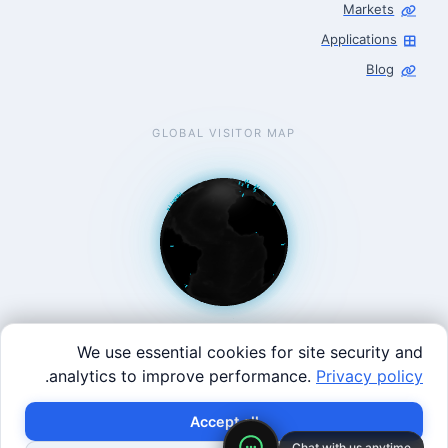
Markets
Applications
Blog
GLOBAL VISITOR MAP
We use essential cookies for site security and
.
analytics to improve performance.
Privacy policy
West Coast: 90 Welsh St, San Francisco, CA 94107 · East
Accept all
Coast: 125 Western Ave, Allston, MA 02134 ·
contact@roboticscenter.ai ·
Refund policy
·
Privacy
Chat with us anytime