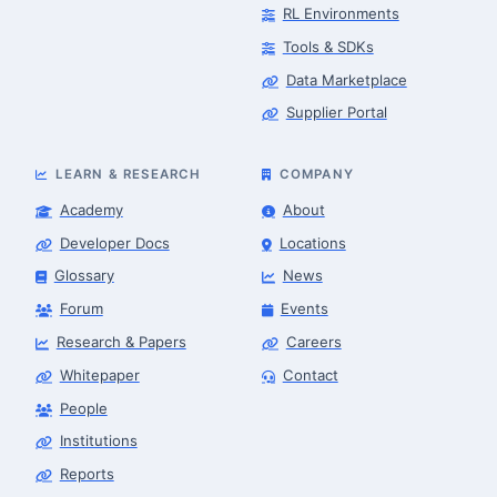
RL Environments
Tools & SDKs
Data Marketplace
Supplier Portal
LEARN & RESEARCH
COMPANY
Academy
About
Developer Docs
Locations
Glossary
News
Forum
Events
Research & Papers
Careers
Whitepaper
Contact
People
Robotics Advisor
Robotics Center of Silicon Valley · intake
Institutions
Reports