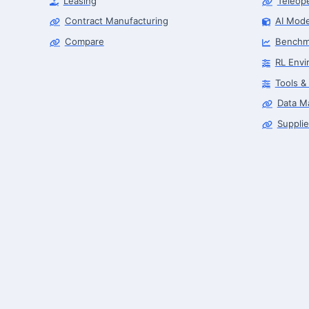
Leasing
Teleop
Contract Manufacturing
AI Mode
Compare
Benchm
RL Envi
Tools &
Data M
Supplie