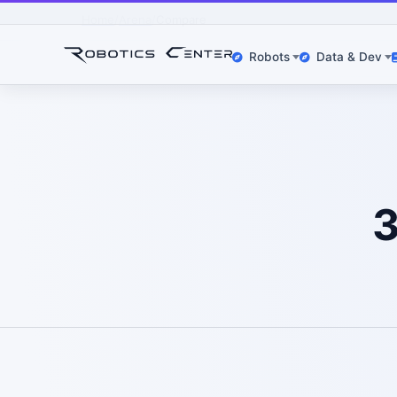
Home
Arena
Compare
Robots
Data & Dev
З