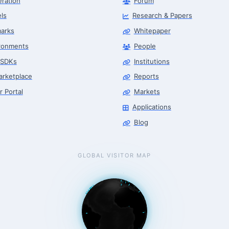
eration
Forum
ls
Research & Papers
arks
Whitepaper
ronments
People
 SDKs
Institutions
arketplace
Reports
r Portal
Markets
Applications
Blog
GLOBAL VISITOR MAP