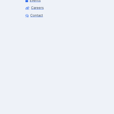
Events
Careers
Robot Selector
Contact
Robotics Center of Silicon Valley · select