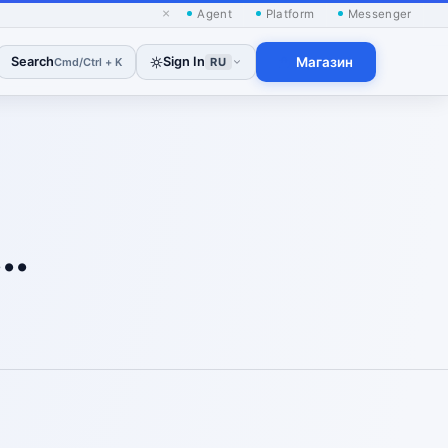
×
Agent
Platform
Messenger
Search
Sign In
Магазин
Cmd/Ctrl + K
RU
..