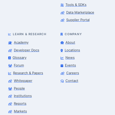
Tools & SDKs
Data Marketplace
Supplier Portal
LEARN & RESEARCH
COMPANY
Academy
About
Developer Docs
Locations
Glossary
News
Forum
Events
Research & Papers
Careers
Whitepaper
Contact
People
Robotics Advisor
Robotics Center of Silicon Valley · intake
Institutions
Reports
Markets