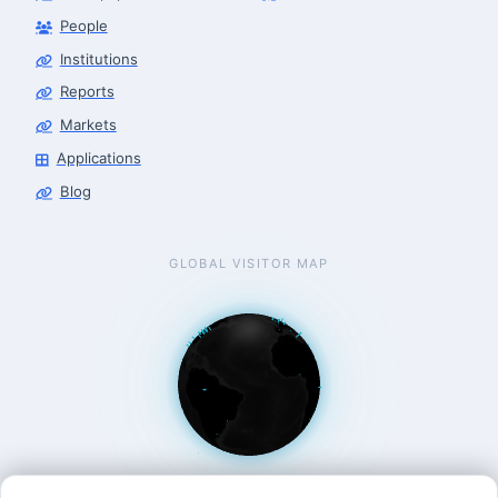
People
Robotics Advisor
Robotics Center of Silicon Valley · intake
Institutions
Reports
Markets
Applications
Blog
GLOBAL VISITOR MAP