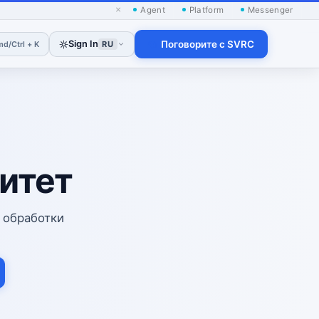
×
Agent
Platform
Messenger
Sign In
Поговорите с SVRC
d/Ctrl + K
RU
итет
 обработки