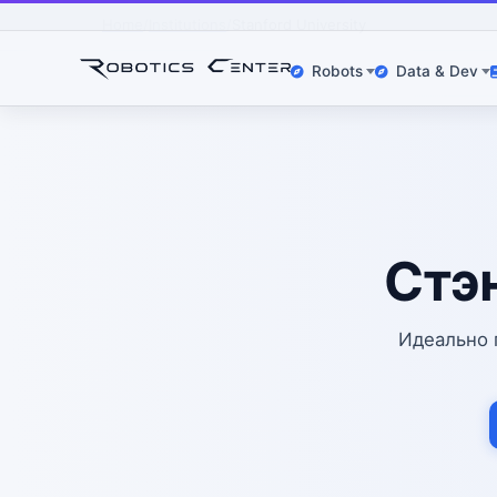
Home
Institutions
Stanford University
Robots
Data & Dev
Стэ
Идеально 