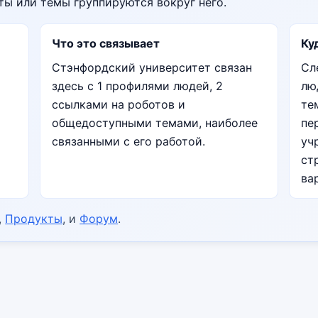
оты или темы группируются вокруг него.
Что это связывает
Ку
Стэнфордский университет связан
Сл
здесь с 1 профилями людей, 2
лю
ссылками на роботов и
те
общедоступными темами, наиболее
пе
связанными с его работой.
уч
ст
ва
,
Продукты
, и
Форум
.