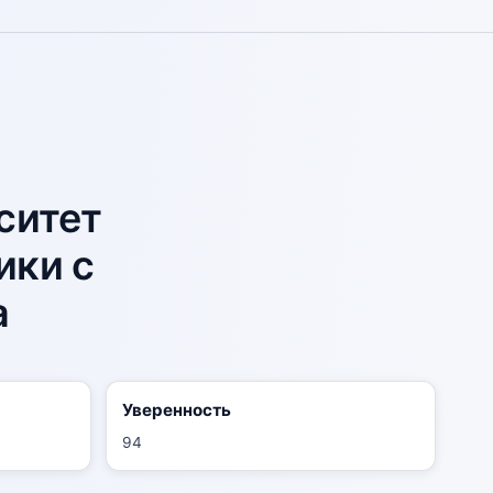
ситет
ики с
а
Уверенность
94