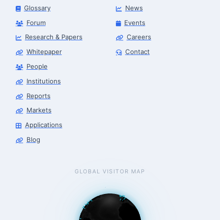
Glossary
News
Forum
Events
Research & Papers
Careers
Whitepaper
Contact
People
Robotics Advisor
Robotics Center of Silicon Valley · intake
Institutions
Reports
Markets
Applications
Blog
GLOBAL VISITOR MAP