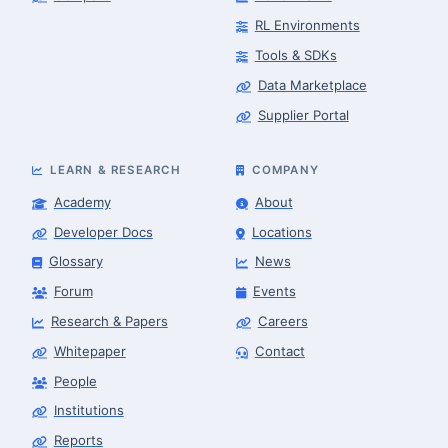
RL Environments
Tools & SDKs
Data Marketplace
Supplier Portal
LEARN & RESEARCH
COMPANY
Academy
About
Developer Docs
Locations
Glossary
News
Forum
Events
Research & Papers
Careers
Whitepaper
Contact
People
Robotics Advisor
Robotics Center of Silicon Valley · intake
Institutions
Reports