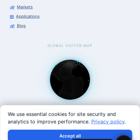
Markets
Applications
Blog
GLOBAL VISITOR MAP
We use essential cookies for site security and
analytics to improve performance.
Privacy policy
.
West Coast: 90 Welsh St, San Francisco, CA 94107 · East
Accept all
Coast: 125 Western Ave, Allston, MA 02134 ·