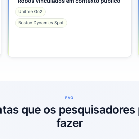
Robôs vinculados em contexto público
Unitree Go2
Boston Dynamics Spot
FAQ
tas que os pesquisadore
fazer