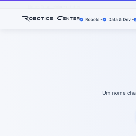
Home
People
Marco Hutter
Robots
Data & Dev
Um nome chav