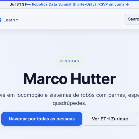
Jul 31 SF
— Robotics Data Summit (Invite-Only). RSVP on Luma →
Sear
Learn
PESSOAS
Marco Hutter
e em locomoção e sistemas de robôs com pernas, esp
quadrúpedes.
Navegar por todas as pessoas
Ver ETH Zurique