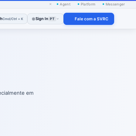
×
Agent
Platform
Messenger
ch
Sign In
Fale com a SVRC
Cmd/Ctrl + K
PT
ecialmente em