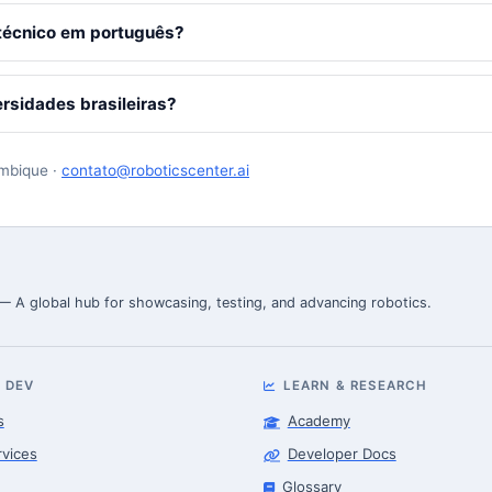
técnico em português?
rsidades brasileiras?
ambique ·
contato@roboticscenter.ai
 — A global hub for showcasing, testing, and advancing robotics.
 DEV
LEARN & RESEARCH
s
Academy
rvices
Developer Docs
Glossary