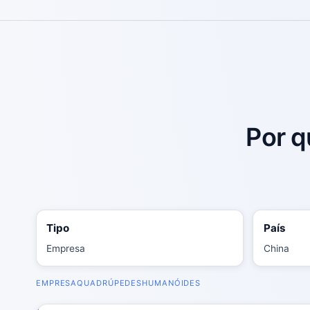
Por q
Tipo
País
Empresa
China
EMPRESA
QUADRÚPEDES
HUMANÓIDES