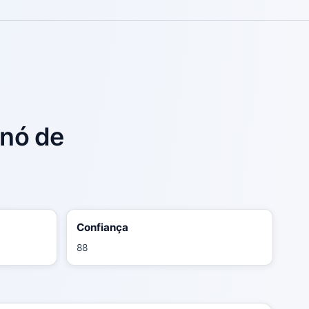
 nó de
Confiança
88