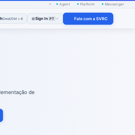
×
Agent
Platform
Messenger
ch
Sign In
Fale com a SVRC
Cmd/Ctrl + K
PT
plementação de