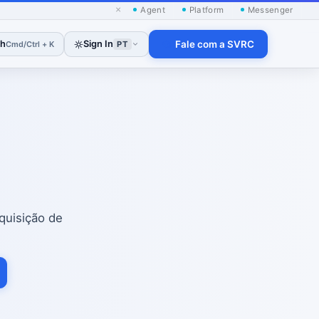
×
Agent
Platform
Messenger
ch
Sign In
Fale com a SVRC
Cmd/Ctrl + K
PT
aquisição de