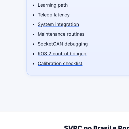
Learning path
Teleop latency
System integration
Maintenance routines
SocketCAN debugging
ROS 2 control bringup
Calibration checklist
SVRC no Brasil e Po