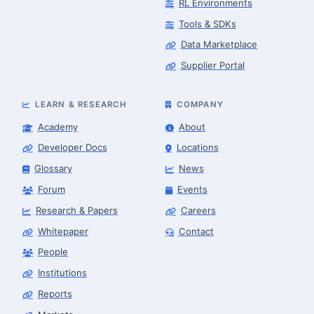
RL Environments
Tools & SDKs
Data Marketplace
Supplier Portal
LEARN & RESEARCH
COMPANY
Academy
About
Developer Docs
Locations
Glossary
News
Forum
Events
Research & Papers
Careers
Whitepaper
Contact
People
Robotics Advisor
Robotics Center of Silicon Valley · intake
Institutions
Reports