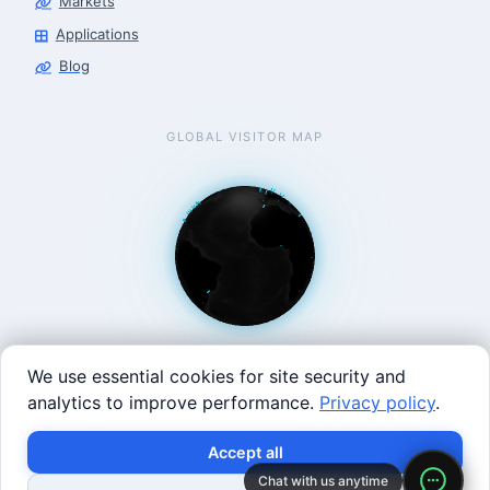
Markets
Applications
Blog
GLOBAL VISITOR MAP
We use essential cookies for site security and
analytics to improve performance.
Privacy policy
.
West Coast: 90 Welsh St, San Francisco, CA 94107 · East
Accept all
Coast: 125 Western Ave, Allston, MA 02134 ·
contact@roboticscenter.ai ·
Refund policy
·
Privacy
Chat with us anytime