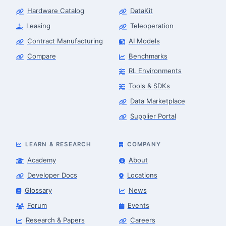
Hardware Catalog
DataKit
Leasing
Teleoperation
Contract Manufacturing
AI Models
Compare
Benchmarks
RL Environments
Tools & SDKs
Data Marketplace
Supplier Portal
LEARN & RESEARCH
COMPANY
Academy
About
Developer Docs
Locations
Glossary
News
Forum
Events
Research & Papers
Careers