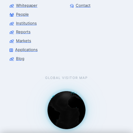
Whitepaper
Contact
People
Robotics Advisor
Robotics Center of Silicon Valley · intake
Institutions
Reports
Markets
Applications
Blog
GLOBAL VISITOR MAP